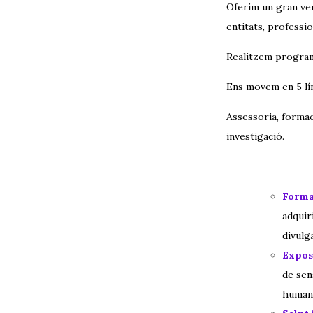
Oferim un gran ven
entitats, professio
Realitzem programe
Ens movem en 5 lín
Assessoria, formaci
investigació.
Forma
adquir
divulg
Exposi
de sen
humans