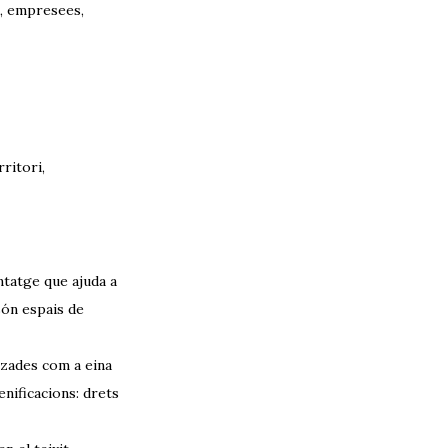
s, empresees,
ritori,
tatge que ajuda a
són espais de
tzades com a eina
nificacions: drets