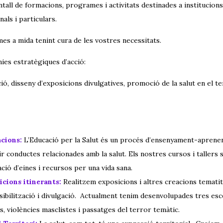
tall de formacions, programes i activitats destinades a institucion
nals i particulars.
s a mida tenint cura de les vostres necessitats.
ies estratègiques d’acció:
ó, disseny d’exposicions divulgatives, promoció de la salut en el ter
cions:
L’Educació per la Salut és un procés d’ensenyament-aprenen
ir conductes relacionades amb la salut. Els nostres cursos i tallers 
ació d’eines i recursos per una vida sana.
cions itinerants:
Realitzem exposicions i altres creacions temati
sibilització i divulgació. Actualment tenim desenvolupades tres esce
, violències masclistes i
passatges del terror temàtic.